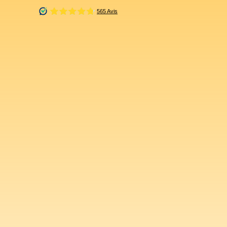
Type d'offre
Location
Type de bien
Appartement
Localisation
Ermont (95120)
Loyer max (€/mois)
Surface min (m²)
Rechercher