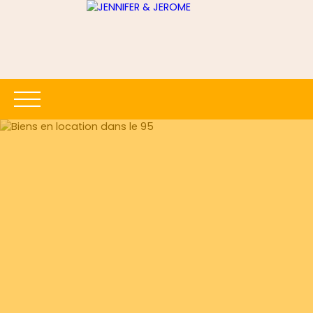
ACCUEIL
ACHETER
LOUER
ESTIMER
VENDRE
Être rappelé