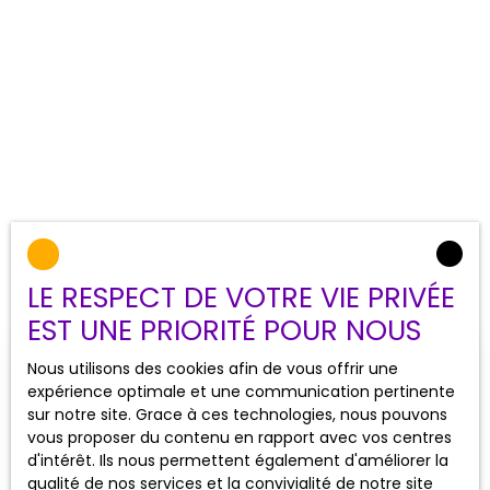
LE RESPECT DE VOTRE VIE PRIVÉE
EST UNE PRIORITÉ POUR NOUS
Estimez sans frais
votre bien
Nous utilisons des cookies afin de vous offrir une
expérience optimale et une communication pertinente
sur notre site. Grace à ces technologies, nous pouvons
Bénéficiez d'une estimation offerte et fiable de
vous proposer du contenu en rapport avec vos centres
votre bien immobilier, réalisée par des
d'intérêt. Ils nous permettent également d'améliorer la
professionnels.
qualité de nos services et la convivialité de notre site