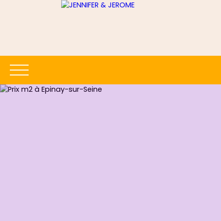
ACCUEIL
ACHETER
LOUER
ESTIMER
VENDRE
Être rappelé