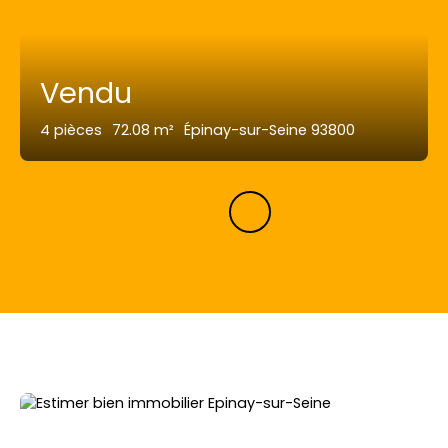
Vendu
4
pièces
72.08
m²
Épinay-sur-Seine 93800