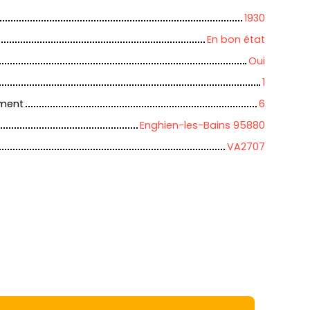
1930
En bon état
Oui
1
iment
6
Enghien-les-Bains 95880
VA2707