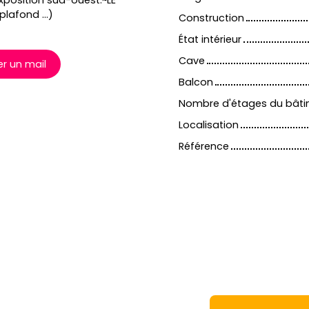
position sud-ouest.~LE
lafond ...)
Construction
État intérieur
Cave
r un mail
Balcon
Nombre d'étages du bât
Localisation
Référence