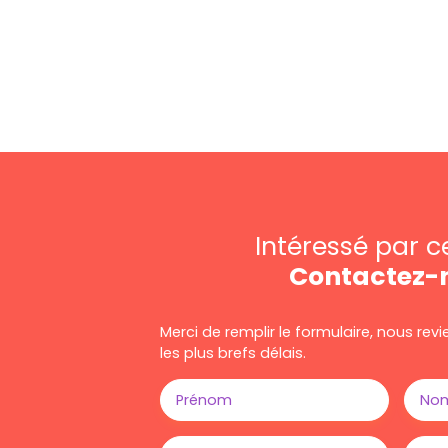
Intéressé par c
Contactez-
Merci de remplir le formulaire, nous re
les plus brefs délais.
Prénom
No