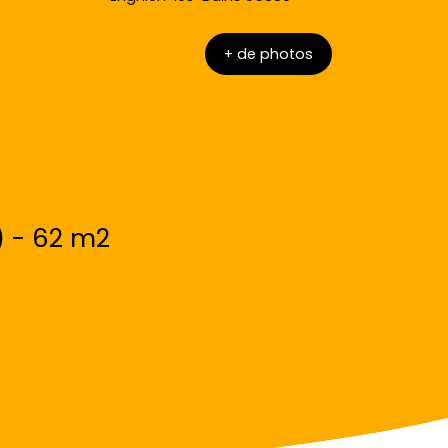
+ de photos
) - 62 m2