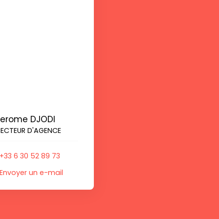
Jerome DJODI
RECTEUR D'AGENCE
+33 6 30 52 89 73
Envoyer un e-mail