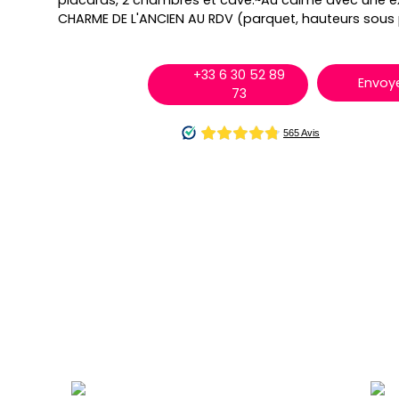
placards, 2 chambres et cave.~Au calme avec une ex
CHARME DE L'ANCIEN AU RDV (parquet, hauteurs sous p
+33 6 30 52 89
Envoye
73