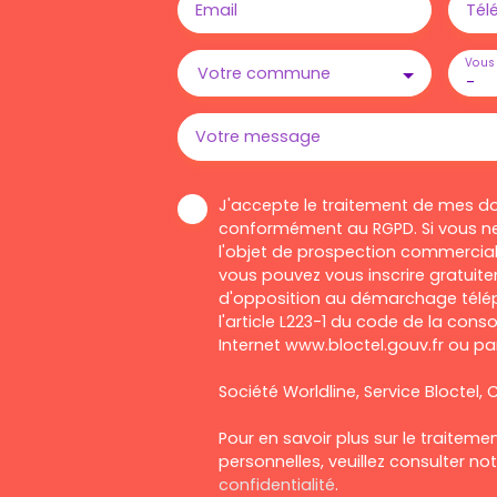
Email
Tél
Vous 
Votre commune
-
Votre message
J'accepte le traitement de mes d
conformément au RGPD. Si vous ne
l'objet de prospection commercial
vous pouvez vous inscrire gratuitem
d'opposition au démarchage télép
l'article L223-1 du code de la cons
Internet www.bloctel.gouv.fr ou par
Société Worldline, Service Bloctel, C
Pour en savoir plus sur le traitem
personnelles, veuillez consulter no
confidentialité
.