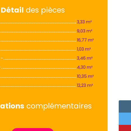
Détail
des pièces
3,33 m²
9,03 m²
16,77 m²
1,03 m²
 -
3,46 m²
-
4,30 m²
10,35 m²
12,23 m²
ations
complémentaires