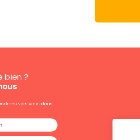
e bien ?
nous
viendrons vers vous dans
m