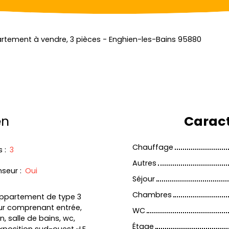
rtement à vendre, 3 pièces - Enghien-les-Bains 95880
en
Caract
Chauffage
s
:
3
Autres
nseur
:
Oui
Séjour
Chambres
 appartement de type 3
ur comprenant entrée,
WC
, salle de bains, wc,
Étage