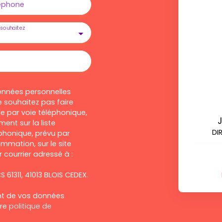
éphone
souhaitez
onnées personnelles
 souhaitez pas faire
e par voie téléphonique,
ent sur la liste
DI
honique, prévu par
ommation, sur le site
 courrier adressé à :
S 61311, 41013 BLOIS CEDEX.
ent de vos données
tre
politique de