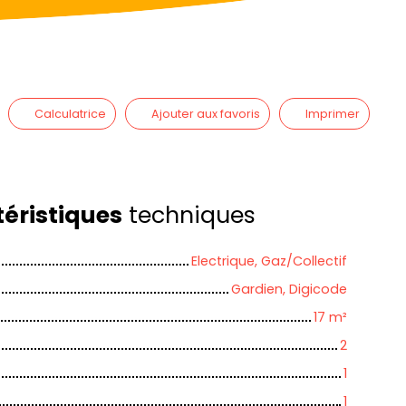
Calculatrice
Ajouter aux favoris
Imprimer
éristiques
techniques
Electrique, Gaz/Collectif
Gardien, Digicode
17
m²
2
1
1