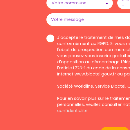
Vous 
Votre commune
-
Votre message
J'accepte le traitement de mes d
conformément au RGPD. Si vous ne
l'objet de prospection commercial
vous pouvez vous inscrire gratuitem
d'opposition au démarchage télép
l'article L223-1 du code de la cons
Internet www.bloctel.gouv.fr ou par
Société Worldline, Service Bloctel, C
Pour en savoir plus sur le traitem
personnelles, veuillez consulter no
confidentialité
.