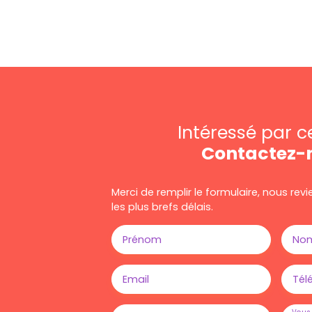
Intéressé par c
Contactez-
Merci de remplir le formulaire, nous re
les plus brefs délais.
Prénom
No
Email
Tél