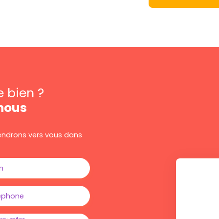
e bien ?
nous
viendrons vers vous dans
m
éphone