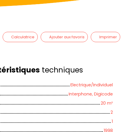
Calculatrice
Ajouter aux favoris
Imprimer
éristiques
techniques
Electrique/Individuel
Interphone, Digicode
20
m²
2
1
1998