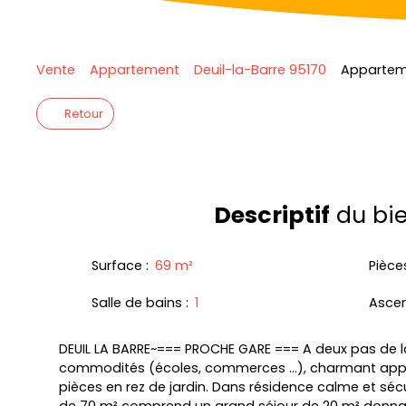
Vente
Appartement
Deuil-la-Barre 95170
Apparteme
Retour
Descriptif
du bi
Surface
:
69
m²
Pièce
Salle de bains
:
1
Asce
DEUIL LA BARRE~=== PROCHE GARE === A deux pas de la
commodités (écoles, commerces ...), charmant app
pièces en rez de jardin. Dans résidence calme et sé