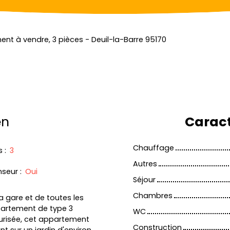
nt à vendre, 3 pièces - Deuil-la-Barre 95170
en
Caract
Chauffage
s
:
3
Autres
nseur
:
Oui
Séjour
Chambres
 gare et de toutes les
artement de type 3
WC
curisée, cet appartement
Construction