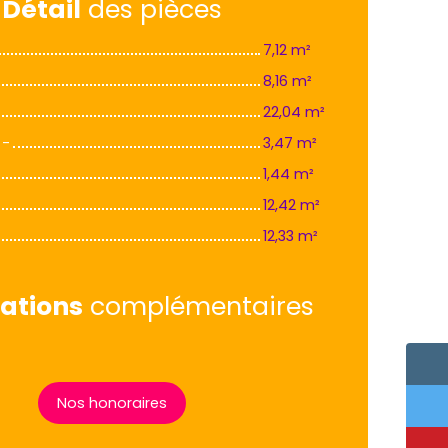
Détail
des pièces
7,12 m²
8,16 m²
22,04 m²
 -
3,47 m²
1,44 m²
12,42 m²
12,33 m²
ations
complémentaires
Nos honoraires