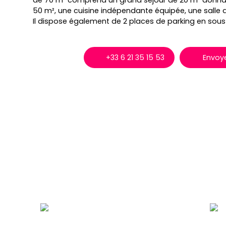
de 70 m² comprend un grand séjour de 20 m² donnant
50 m², une cuisine indépendante équipée, une salle 
Il dispose également de 2 places de parking en sous-
+33 6 21 35 15 53
Envoye