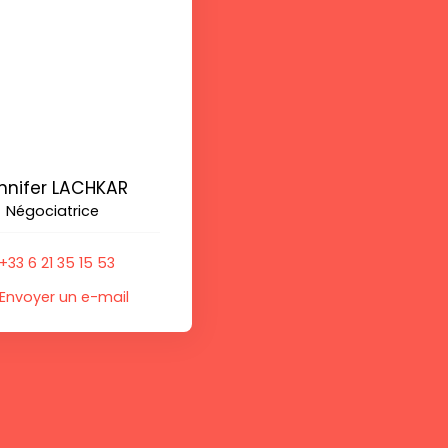
nnifer LACHKAR
Négociatrice
+33 6 21 35 15 53
Envoyer un e-mail