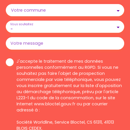
Votre commune
Vous souhaitez
-
Votre message
J'accepte le traitement de mes données
personnelles conformément au RGPD. Si vous ne
souhaitez pas faire l'objet de prospection
commerciale par voie téléphonique, vous pouvez
vous inscrire gratuitement sur la liste d'opposition
au démarchage téléphonique, prévu par l'article
L223-1 du code de la consommation, sur le site
Internet www.bloctel.gouv.fr ou par courrier
adressé à :
Société Worldline, Service Bloctel, CS 61311, 41013
BLOIS CEDEX.