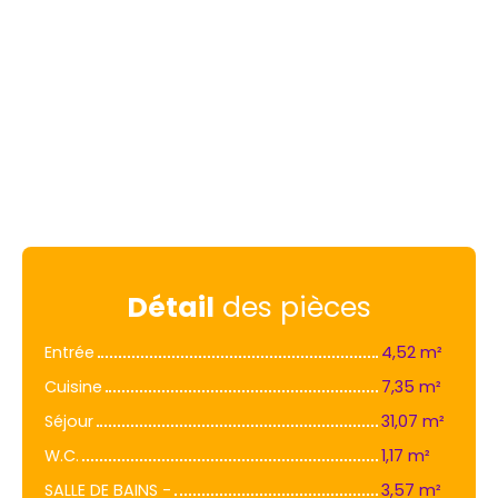
Détail
des pièces
Entrée
4,52 m²
Cuisine
7,35 m²
Séjour
31,07 m²
W.C.
1,17 m²
SALLE DE BAINS -
3,57 m²