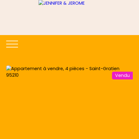
Vendu
ACCUEIL
ACHETER
LOUER
ESTIMER
VENDRE
Être rappelé