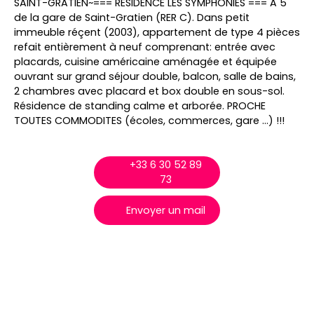
SAINT-GRATIEN~=== RESIDENCE LES SYMPHONIES === A 5'
de la gare de Saint-Gratien (RER C). Dans petit
immeuble réçent (2003), appartement de type 4 pièces
refait entièrement à neuf comprenant: entrée avec
placards, cuisine américaine aménagée et équipée
ouvrant sur grand séjour double, balcon, salle de bains,
2 chambres avec placard et box double en sous-sol.
Résidence de standing calme et arborée. PROCHE
TOUTES COMMODITES (écoles, commerces, gare ...) !!!
+33 6 30 52 89
73
Envoyer un mail