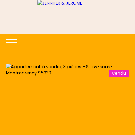
Vendu
ACCUEIL
ACHETER
LOUER
ESTIMER
VENDRE
Être rappelé