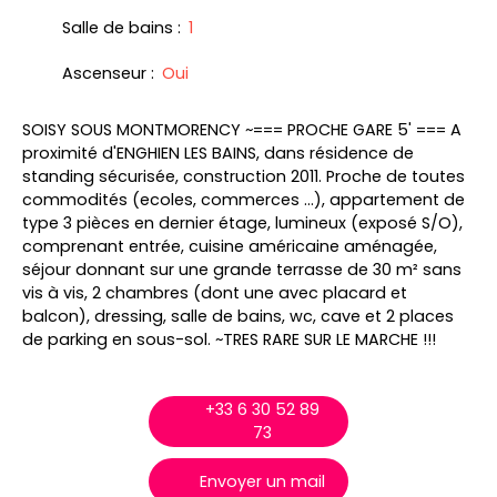
Salle de bains
:
1
Ascenseur
:
Oui
SOISY SOUS MONTMORENCY ~=== PROCHE GARE 5' === A
proximité d'ENGHIEN LES BAINS, dans résidence de
standing sécurisée, construction 2011. Proche de toutes
commodités (ecoles, commerces ...), appartement de
type 3 pièces en dernier étage, lumineux (exposé S/O),
comprenant entrée, cuisine américaine aménagée,
séjour donnant sur une grande terrasse de 30 m² sans
vis à vis, 2 chambres (dont une avec placard et
balcon), dressing, salle de bains, wc, cave et 2 places
de parking en sous-sol. ~TRES RARE SUR LE MARCHE !!!
+33 6 30 52 89
73
Envoyer un mail