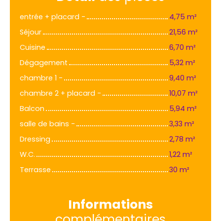
entrée + placard -
4,75 m²
Séjour
21,56 m²
Cuisine
6,70 m²
Dégagement
5,32 m²
chambre 1 -
9,40 m²
chambre 2 + placard -
10,07 m²
Balcon
5,94 m²
salle de bains -
3,33 m²
Dressing
2,78 m²
W.C.
1,22 m²
Terrasse
30 m²
Informations
complémentaires