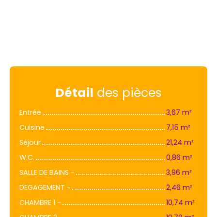
Détail
des pièces
Entrée
3,67 m²
Cuisine
7,15 m²
Séjour
21,24 m²
W.C.
0,86 m²
SALLE DE BAINS -
3,96 m²
DEGAGEMENT -
2,46 m²
CHAMBRE 1 -
10,74 m²