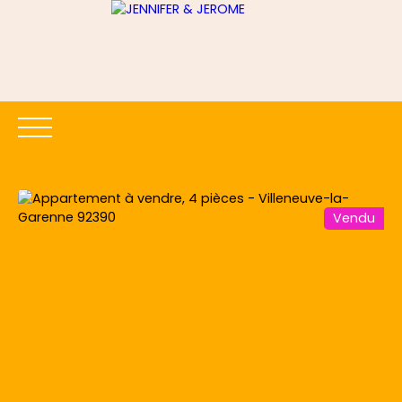
Vendu
ACCUEIL
ACHETER
LOUER
ESTIMER
VENDRE
Être rappelé