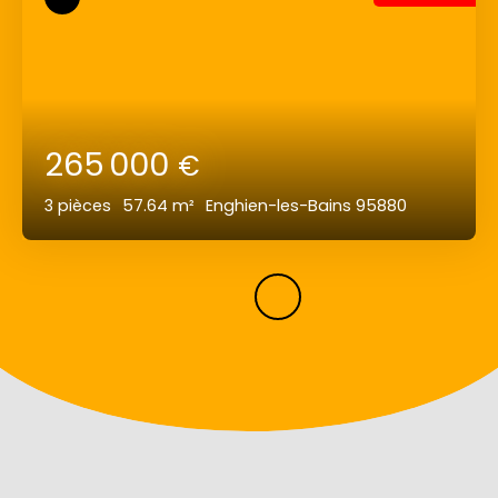
265 000
€
3
pièces
57.64
m²
Enghien-les-Bains 95880