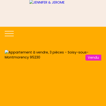
Vendu
ACCUEIL
ACHETER
LOUER
ESTIMER
VENDRE
Être rappelé