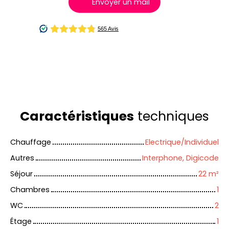
Envoyer un mail
Caractéristiques
techniques
Chauffage
Electrique/Individuel
Autres
Interphone, Digicode
Séjour
22
m²
Chambres
1
WC
2
Étage
1