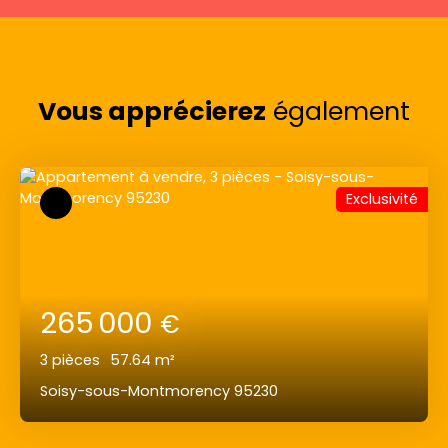
Vous apprécierez
également
Exclusivité
265 000
€
3
pièces
57.64
m²
Soisy-sous-Montmorency 95230