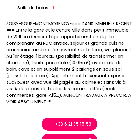
Salle de bains
:
1
SOISY-SOUS-MONTMORENCY~=== DANS IMMEUBLE RECENT
=== Entre la gare et le centre ville dans petit immeuble
de 2011 en dernier étage appartement en duplex
comprenant au RDC entrée, séjour et grande cuisine
américaine aménagée ouvrant sur balcon, wc, placard.
Au 1er étage, 1 bureau (possibilité de transformer en
chambre), 1 suite parentale (10.05m²) avec salle de
bain, cave et en supplément 2 parkings en sous sol
(possible de boxé). Appartement traversant exposé
sud/ouest avec vue dégagée au calme et sans vis à
vis. A deux pas de toutes les commodités (école,
commerces, gare, A15...). AUNCUN TRAVAUX A PREVOIR, A
VOIR ABSOLUMENT !!!
+33 6 21 35 15 53