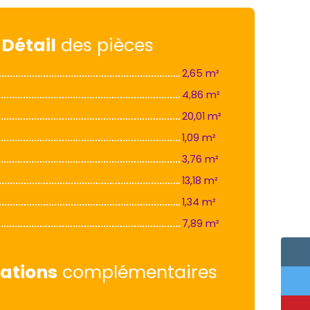
Détail
des pièces
2,65 m²
4,86 m²
20,01 m²
1,09 m²
3,76 m²
13,18 m²
1,34 m²
7,89 m²
ations
complémentaires