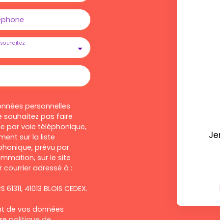
éphone
souhaitez
onnées personnelles
 souhaitez pas faire
e par voie téléphonique,
Je
ent sur la liste
honique, prévu par
ommation, sur le site
 courrier adressé à :
S 61311, 41013 BLOIS CEDEX.
ent de vos données
tre
politique de