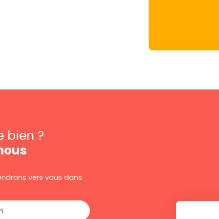
e bien ?
nous
viendrons vers vous dans
m