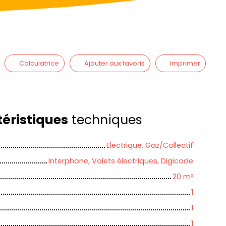
Calculatrice
Ajouter aux favoris
Imprimer
éristiques
techniques
Electrique, Gaz/Collectif
Interphone, Volets électriques, Digicode
20
m²
1
1
1