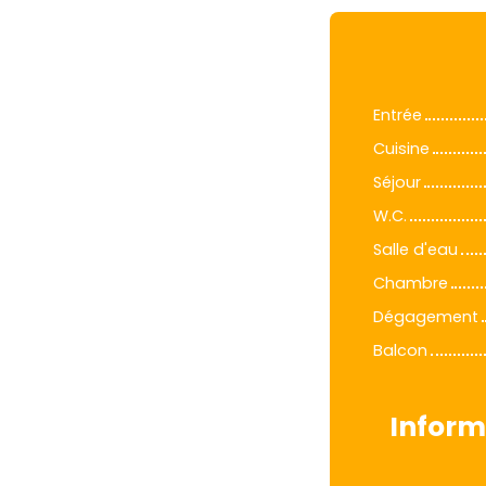
Entrée
Cuisine
Séjour
W.C.
Salle d'eau
Chambre
Dégagement
Balcon
Inform