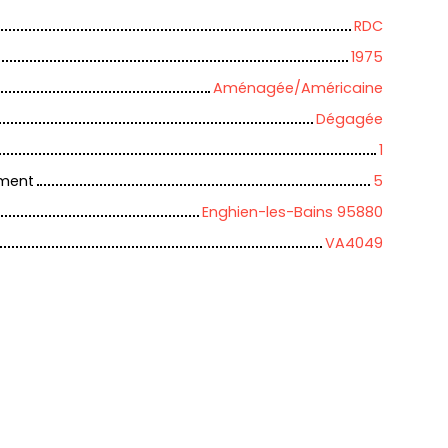
RDC
1975
Aménagée/Américaine
Dégagée
1
iment
5
Enghien-les-Bains 95880
VA4049