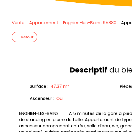
Vente
Appartement
Enghien-les-Bains 95880
Appa
Retour
Descriptif
du bi
Surface
:
47.37
m²
Pièce
Ascenseur
:
Oui
ENGHIEN-LES-BAINS === A 5 minutes de la gare à pi
de standing en pierre de taille. Appartement de typ
ascenseur comprenant entrée, salle d'eau, wc, gra