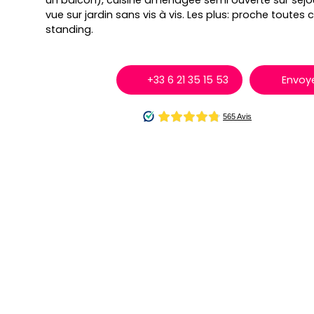
un balcon), cuisine aménagée semi ouverte sur séjo
vue sur jardin sans vis à vis. Les plus: proche toute
standing.
+33 6 21 35 15 53
Envoye