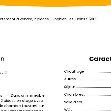
rtement à vendre, 2 pièces - Enghien-les-Bains 95880
en
Caract
Chauffage
s
:
2
Autres
Séjour
Chambres
eds === Dans un immeuble
e 2 pièces en étage avec
Salle d'eau
nde chambre (ouvrant sur
WC