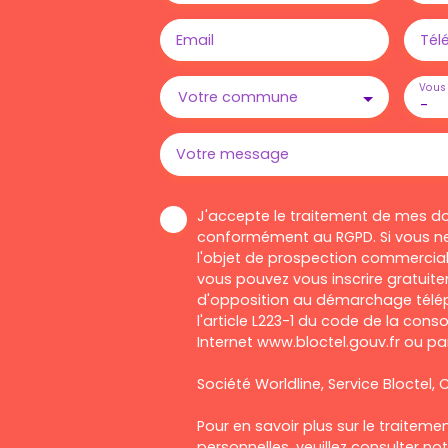
Email
Tél
Vous 
Votre commune
-
Votre message
J'accepte le traitement de mes d
conformément au RGPD. Si vous ne
l'objet de prospection commercial
vous pouvez vous inscrire gratuitem
d'opposition au démarchage télép
l'article L223-1 du code de la cons
Internet www.bloctel.gouv.fr ou par
Société Worldline, Service Bloctel, C
Pour en savoir plus sur le traitem
personnelles, veuillez consulter no