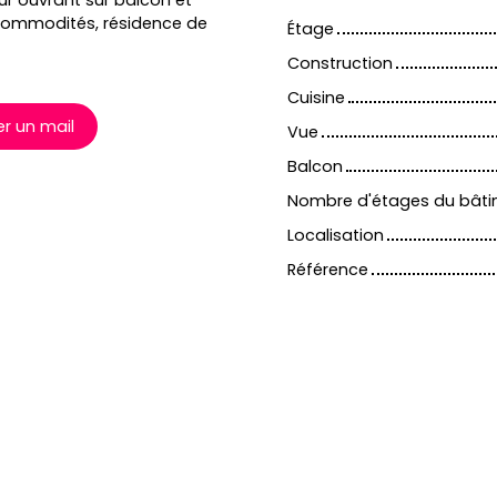
ur ouvrant sur balcon et
s commodités, résidence de
Étage
Construction
Cuisine
r un mail
Vue
Balcon
Nombre d'étages du bât
Localisation
Référence