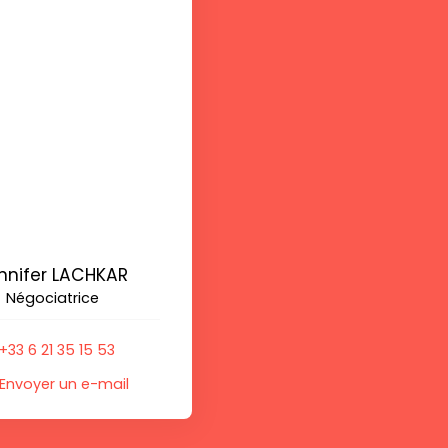
nnifer LACHKAR
Négociatrice
+33 6 21 35 15 53
Envoyer un e-mail