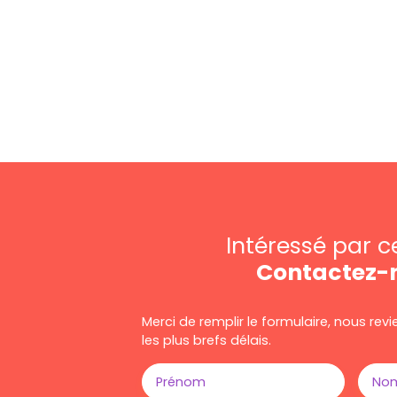
Intéressé par c
Contactez-
Merci de remplir le formulaire, nous re
les plus brefs délais.
Prénom
No