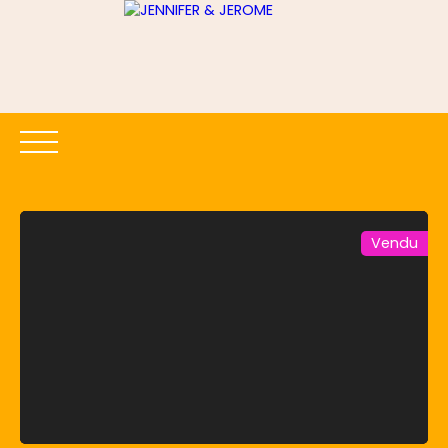
Vendu
ACCUEIL
ACHETER
LOUER
ESTIMER
VENDRE
Être rappelé