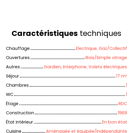
Caractéristiques
techniques
Chauffage
Electrique, Gaz/Collectif
Ouvertures
Bois/Simple vitrage
Autres
Gardien, Interphone, Volets électriques
Séjour
17
m²
Chambres
1
WC
1
Étage
RDC
Construction
1969
État intérieur
En bon état
Cuisine
Aménagée et équipée/Indépendante