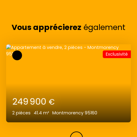
Vous apprécierez
également
Exclusivité
249 900
€
2
pièces
41.4
m²
Montmorency 95160