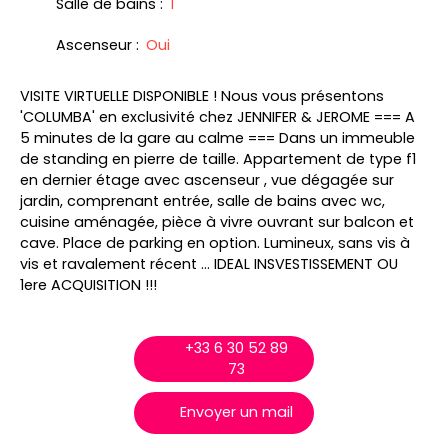
Salle de bains
:
1
Ascenseur
:
Oui
VISITE VIRTUELLE DISPONIBLE ! Nous vous présentons
'COLUMBA' en exclusivité chez JENNIFER & JEROME === A
5 minutes de la gare au calme === Dans un immeuble
de standing en pierre de taille. Appartement de type f1
en dernier étage avec ascenseur , vue dégagée sur
jardin, comprenant entrée, salle de bains avec wc,
cuisine aménagée, pièce à vivre ouvrant sur balcon et
cave. Place de parking en option. Lumineux, sans vis à
vis et ravalement récent ... IDEAL INSVESTISSEMENT OU
1ere ACQUISITION !!!
+33 6 30 52 89
73
Envoyer un mail