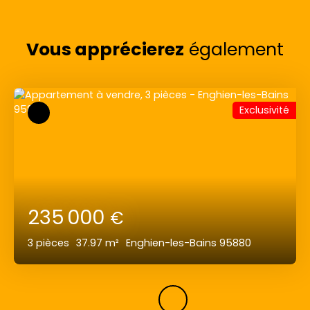
Vous apprécierez
également
Exclusivité
235 000
€
3
pièces
37.97
m²
Enghien-les-Bains 95880