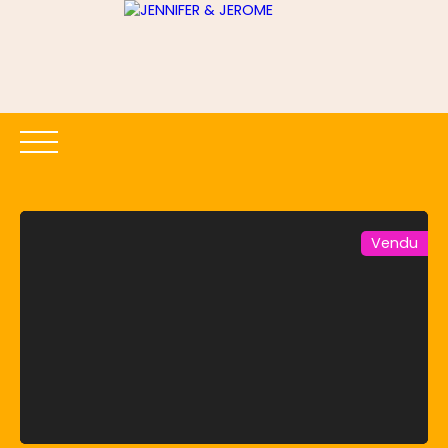
Vendu
ACCUEIL
ACHETER
LOUER
ESTIMER
VENDRE
Être rappelé