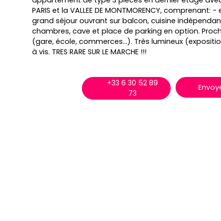
appartement de type 3 pièces en dernier étage avec
PARIS et la VALLEE DE MONTMORENCY, comprenant: - 
grand séjour ouvrant sur balcon, cuisine indépendante
chambres, cave et place de parking en option. Pro
(gare, école, commerces...). Très lumineux (expositi
à vis. TRES RARE SUR LE MARCHE !!!
+33 6 30 52 89
Envoye
73