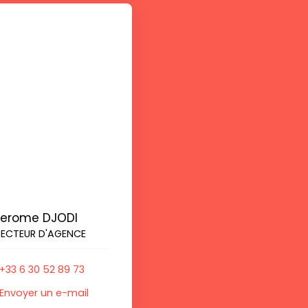
Jerome DJODI
RECTEUR D'AGENCE
+33 6 30 52 89 73
Envoyer un e-mail