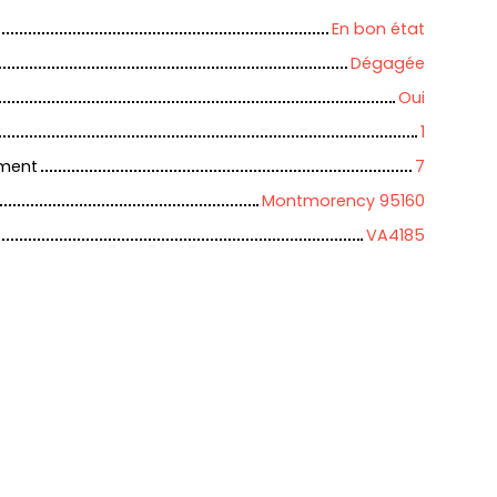
En bon état
Dégagée
Oui
1
iment
7
Montmorency 95160
VA4185