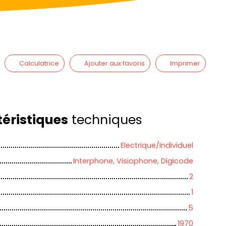
Calculatrice
Ajouter aux favoris
Imprimer
éristiques
techniques
Electrique/Individuel
Interphone, Visiophone, Digicode
2
1
5
1970