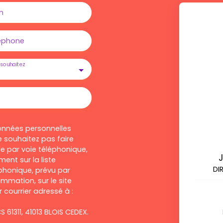
m
éphone
souhaitez
onnées personnelles
 souhaitez pas faire
e par voie téléphonique,
ent sur la liste
DI
honique, prévu par
ommation, sur le site
 courrier adressé à :
S 61311, 41013 BLOIS CEDEX.