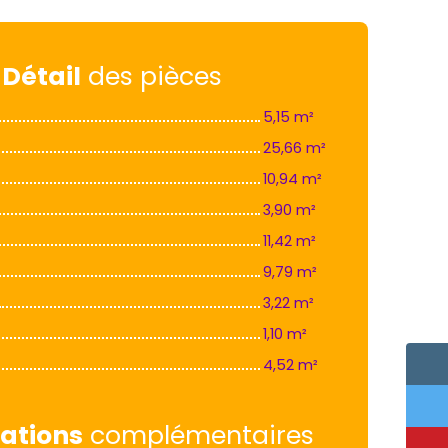
Détail
des pièces
5,15 m²
25,66 m²
10,94 m²
3,90 m²
11,42 m²
9,79 m²
3,22 m²
1,10 m²
4,52 m²
ations
complémentaires