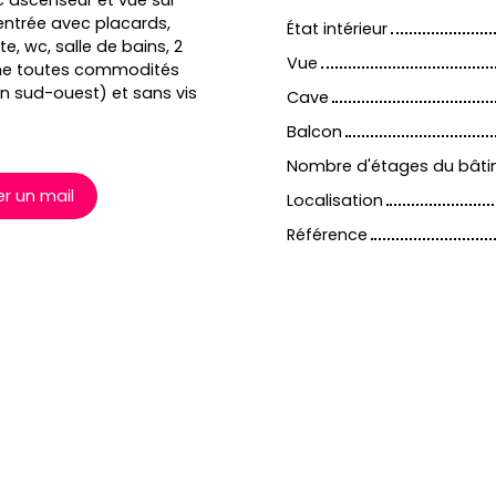
 ascenseur et vue sur
entrée avec placards,
État intérieur
, wc, salle de bains, 2
Vue
che toutes commodités
on sud-ouest) et sans vis
Cave
Balcon
Nombre d'étages du bât
r un mail
Localisation
Référence