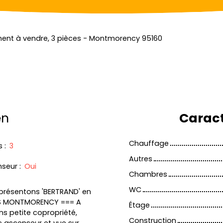
ent à vendre, 3 pièces - Montmorency 95160
en
Caract
Chauffage
s
:
3
Autres
nseur
:
Oui
Chambres
WC
 présentons 'BERTRAND' en
BAS MONTMORENCY === A
Étage
ns petite copropriété,
Construction