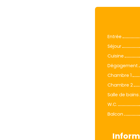
Entrée
Séjour
Cuisine
Dégagement
Chambre 1
Chambre 2
Salle de bains
W.C.
Balcon
Inform