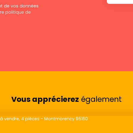
ent de vos données
tre
politique de
Vous apprécierez
également