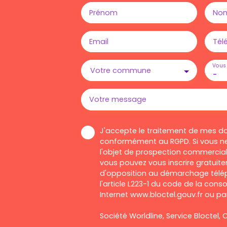
Prénom
No
Email
Tél
Vous 
Votre commune
-
Votre message
J'accepte le traitement de mes d
conformément au RGPD. Si vous ne
l'objet de prospection commercial
vous pouvez vous inscrire gratuitem
d'opposition au démarchage télép
l'article L223-1 du code de la cons
Internet www.bloctel.gouv.fr ou par
Société Worldline, Service Bloctel, C