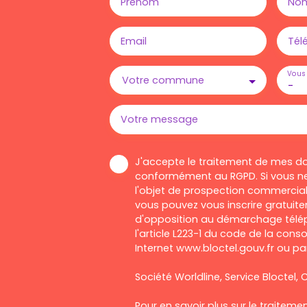
Prénom
No
Email
Tél
Vous 
Votre commune
-
Votre message
J'accepte le traitement de mes d
conformément au RGPD. Si vous ne
l'objet de prospection commercial
vous pouvez vous inscrire gratuitem
d'opposition au démarchage télép
l'article L223-1 du code de la cons
Internet www.bloctel.gouv.fr ou par
Société Worldline, Service Bloctel, C
Pour en savoir plus sur le traitem