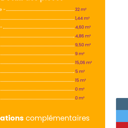
e -
32 m²
1,44 m²
 -
4,60 m²
4,86 m²
9,50 m²
9 m²
15,06 m²
5 m²
15 m²
0 m²
0 m²
ations
complémentaires