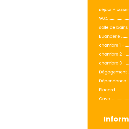
séjour + cuisin
W.C.
salle de bains
Buanderie
chambre 1 -
chambre 2 -
chambre 3 -
Dégagement
Dépendance
Placard
Cave
Inform