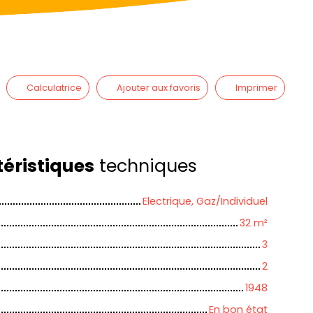
Calculatrice
Ajouter aux favoris
Imprimer
éristiques
techniques
Electrique, Gaz/Individuel
32
m²
3
2
1948
En bon état