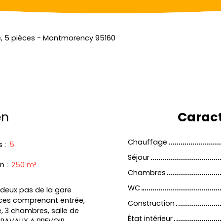
, 5 pièces - Montmorency 95160
en
Caract
Chauffage
s
:
5
Séjour
in
:
250
m²
Chambres
WC
 deux pas de la gare
èces comprenant entrée,
Construction
, 3 chambres, salle de
État intérieur