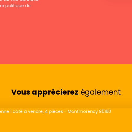
tre
politique de
Vous apprécierez
également