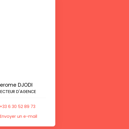
Jerome DJODI
RECTEUR D'AGENCE
+33 6 30 52 89 73
Envoyer un e-mail