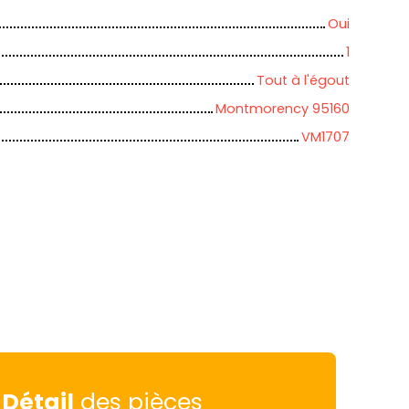
Oui
1
Tout à l'égout
Montmorency 95160
VM1707
Détail
des pièces