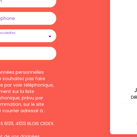
m
éphone
souhaitez
onnées personnelles
 souhaitez pas faire
e par voie téléphonique,
ent sur la liste
DI
honique, prévu par
ommation, sur le site
 courrier adressé à :
S 61311, 41013 BLOIS CEDEX.
ent de vos données