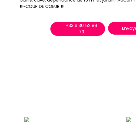
bains, cave, dépendance de 15 m² et jardin.~AUCUN
!!!~COUP DE COEUR !!!
+33 6 30 52 89
Envoye
73