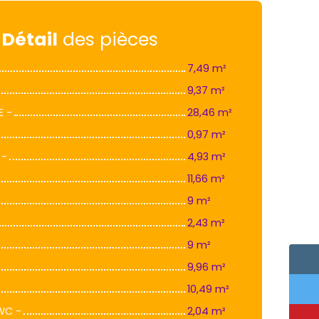
Détail
des pièces
7,49 m²
9,37 m²
E -
28,46 m²
0,97 m²
 -
4,93 m²
11,66 m²
9 m²
2,43 m²
9 m²
9,96 m²
10,49 m²
 WC -
2,04 m²