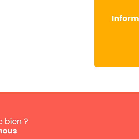
Inform
e bien ?
nous