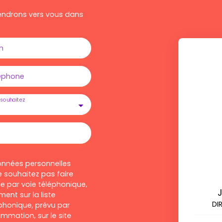
viendrons vers vous dans
m
éphone
souhaitez
onnées personnelles
 souhaitez pas faire
e par voie téléphonique,
ent sur la liste
DI
honique, prévu par
ommation, sur le site