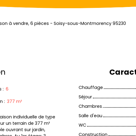
son à vendre, 6 pièces - Soisy-sous-Montmorency 95230
en
Caract
Chauffage
s
:
6
Séjour
in
:
377
m²
Chambres
Salle d'eau
on individuelle de type
sur un terrain de 377 m²
WC
e ouvrant sur jardin,
Construction