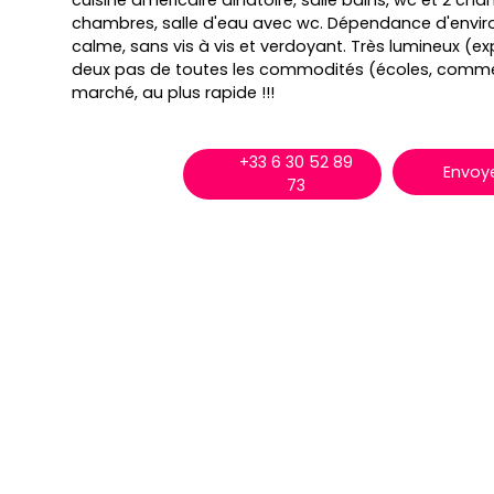
cuisine américaire dinatoire, salle bains, wc et 2 cha
chambres, salle d'eau avec wc. Dépendance d'environ
calme, sans vis à vis et verdoyant. Très lumineux (ex
deux pas de toutes les commodités (écoles, commerce
marché, au plus rapide !!!
+33 6 30 52 89
Envoye
73