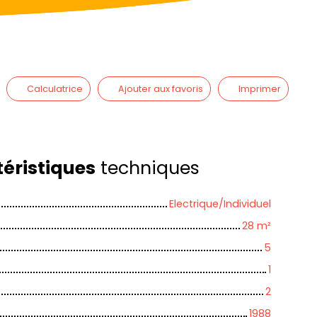
Calculatrice
Ajouter aux favoris
Imprimer
éristiques
techniques
Electrique/Individuel
28
m²
5
1
2
1988