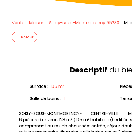
Vente
Maison
Soisy-sous-Montmorency 95230
Mai
Retour
Descriptif
du bi
Surface
:
105
m²
Pièce
Salle de bains
:
1
Terra
SOISY-SOUS-MONTMORENCY~=== CENTRE-VILLE === Mais
6 pièces d'environ 128 m² (105 m² habitable) édifiée 
comprenant au rez de chaussée: entrée, séjour doubl