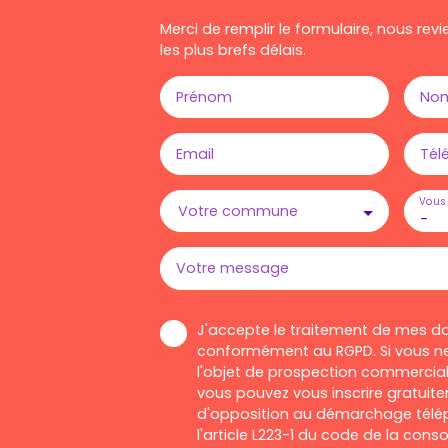
Merci de remplir le formulaire, nous re
les plus brefs délais.
Prénom
No
Email
Tél
Vous 
Votre commune
-
Votre message
J'accepte le traitement de mes d
conformément au RGPD. Si vous ne
l'objet de prospection commercial
vous pouvez vous inscrire gratuitem
d'opposition au démarchage télép
l'article L223-1 du code de la cons