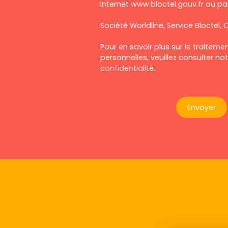
Internet www.bloctel.gouv.fr ou par
Société Worldline, Service Bloctel, C
Pour en savoir plus sur le traitem
personnelles, veuillez consulter no
confidentialité
.
Envoyer