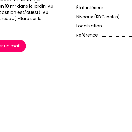
mbres. Au 1er étage: 3
 18 m² dans le jardin. Au
État intérieur
position est/ouest). Au
Niveaux (RDC inclus)
s ...).~Rare sur le
Localisation
Référence
r un mail