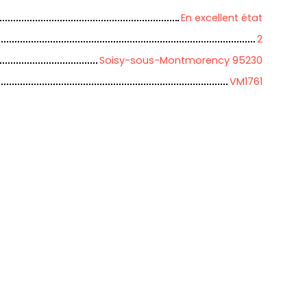
En excellent état
2
Soisy-sous-Montmorency 95230
VM1761