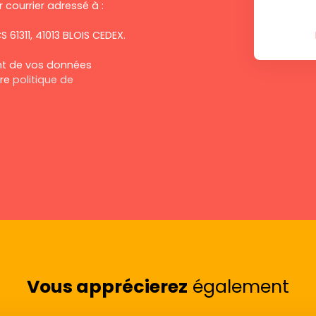
 courrier adressé à :
S 61311, 41013 BLOIS CEDEX.
ent de vos données
tre
politique de
Vous apprécierez
également