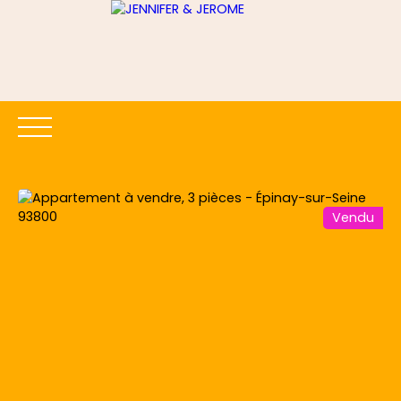
Vendu
ACCUEIL
ACHETER
LOUER
ESTIMER
VENDRE
Être rappelé