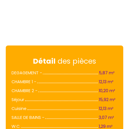
Détail
des pièces
DEGAGEMENT -
5,87 m²
CHAMBRE 1 -
12,13 m²
CHAMBRE 2 -
10,20 m²
Séjour
15,92 m²
Cuisine
12,13 m²
SALLE DE BAINS -
3,07 m²
W.C.
1,29 m²