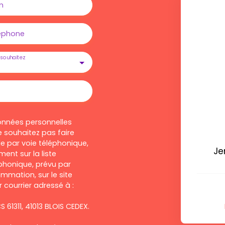
m
éphone
souhaitez
onnées personnelles
 souhaitez pas faire
e par voie téléphonique,
Je
ent sur la liste
honique, prévu par
ommation, sur le site
 courrier adressé à :
S 61311, 41013 BLOIS CEDEX.