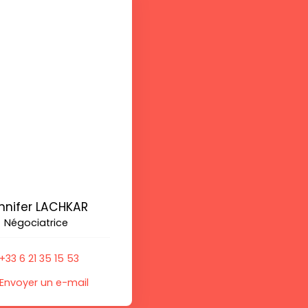
nnifer LACHKAR
Négociatrice
+33 6 21 35 15 53
Envoyer un e-mail