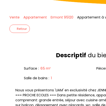
Vente
Appartement
Ermont 95120
Appartement à v
Retour
Descriptif
du bi
Surface
:
65
m²
Pièce
Salle de bains
:
1
Nous vous présentons 'LIAM' en exclusivité chez JENN
=== PROCHE ECOLES === Dans petite résidence, appa
comprenant: grande entrée, séjour avec cuisine amé
sur balcon, dégagement avec placards, wc, salle de