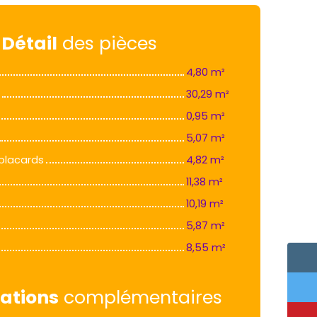
Détail
des pièces
4,80 m²
30,29 m²
0,95 m²
5,07 m²
placards
4,82 m²
11,38 m²
10,19 m²
5,87 m²
8,55 m²
ations
complémentaires