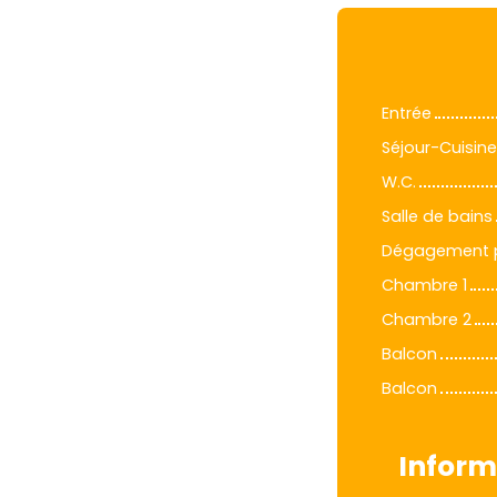
Entrée
Séjour-Cuisine
W.C.
Salle de bains
Dégagement 
Chambre 1
Chambre 2
Balcon
Balcon
Inform