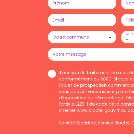
Prénom
No
Email
Tél
Vous 
Votre commune
-
Votre message
J'accepte le traitement de mes d
conformément au RGPD. Si vous ne
l'objet de prospection commercial
vous pouvez vous inscrire gratuitem
d'opposition au démarchage télép
l'article L223-1 du code de la cons
Internet www.bloctel.gouv.fr ou par
Société Worldline, Service Bloctel, C