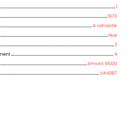
1
1970
A rafraîchir
Nue
2
iment
4
Ermont 95120
VA4387