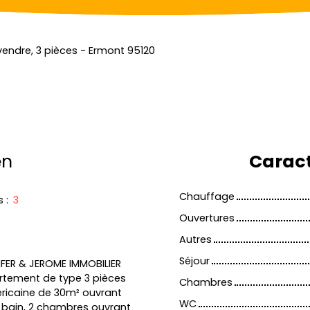
endre, 3 pièces - Ermont 95120
en
Caract
Chauffage
s
:
3
Ouvertures
Autres
Séjour
IFER & JEROME IMMOBILIER
rtement de type 3 pièces
Chambres
ricaine de 30m² ouvrant
WC
 bain, 2 chambres ouvrant