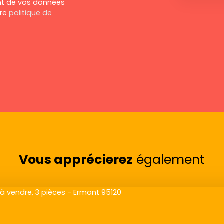
ent de vos données
tre
politique de
Vous apprécierez
également