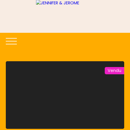
Vendu
ACCUEIL
ACHETER
LOUER
ESTIMER
VENDRE
Être rappelé