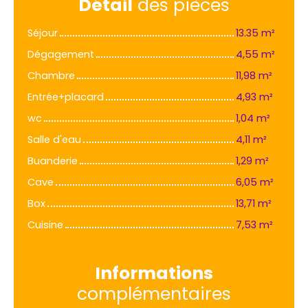
Détail
des pièces
Séjour
13.35 m²
Dégagement
4,55 m²
Chambre
11,98 m²
Entrée+placard
4,93 m²
wc
1,04 m²
Salle d'eau
4,11 m²
Buanderie
1,29 m²
Cave
6,05 m²
Box
13,71 m²
Cuisine
7,53 m²
Informations
complémentaires