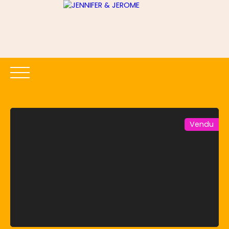
Vendu
ACCUEIL
ACHETER
LOUER
ESTIMER
VENDRE
Être rappelé