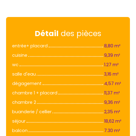
Détail
des pièces
entrée+ placard
8,80 m²
cuisine
9,39 m²
wc
1.27 m²
salle d'eau
3,16 m²
dégagement
4,57 m²
chambre 1 + placard
11,37 m²
chambre 2
9,36 m²
buanderie / cellier
2,35 m²
séjour
18,62 m²
balcon
7.30 m²