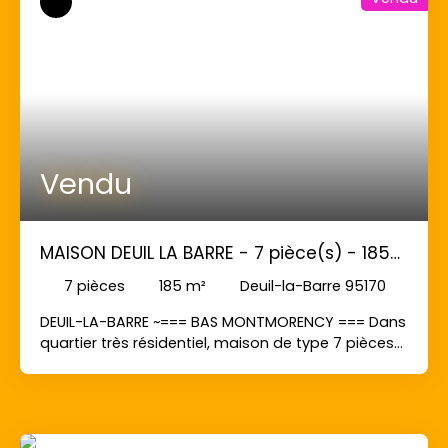
mansardés aménagés en salle de bains et
chambre d'amis. Au calme, faibles charges et
proche toutes commodités (écoles, commerces,
gare ... ). COUP DE COEUR, AU PLUS RAPIDE !!!
Vendu
MAISON DEUIL LA BARRE - 7 pièce(s) - 185
m2
7
pièces
185
m²
Deuil-la-Barre 95170
DEUIL-LA-BARRE ~=== BAS MONTMORENCY === Dans
quartier très résidentiel, maison de type 7 pièces
avec le charmes de l'ancien (moulures, parquet,
cheminée, hauteurs sous plafond ... ), comprenant
au rdc: entrée, cuisine indépendante, séjour
double de 41 m², véranda. Au 1er étage: 2 grandes
chambres (20 m² chacunes, dont une suite