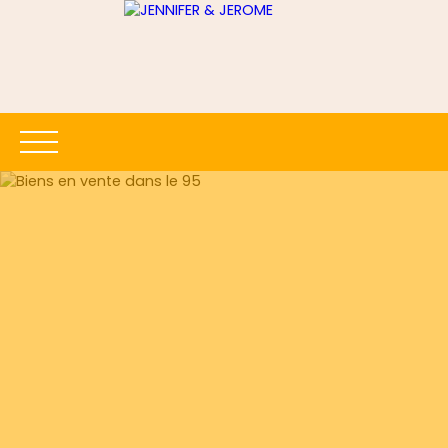
ACCUEIL
ACHETER
LOUER
ESTIMER
VENDRE
Être rappelé