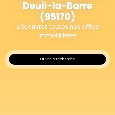
Deuil-la-Barre
(95170)
Découvrez toutes nos offres
immobilières
Ouvrir la recherche
Type d'offre
Vente
Type de bien
Maison
Localisation
Deuil-la-Barre (95170)