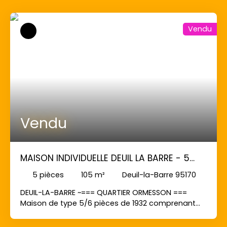
jardin, proche toutes commodités (commerces,
écoles, mairie ... ). Prestations de qualités (double
Vendu
vitrage, alarme, placards ... ). ~MAISON COUP DE
COEUR !!!
Vendu
MAISON INDIVIDUELLE DEUIL LA BARRE - 5
pièce(s) - 105 m2
5
pièces
105
m²
Deuil-la-Barre 95170
DEUIL-LA-BARRE ~=== QUARTIER ORMESSON ===
Maison de type 5/6 pièces de 1932 comprenant
entrée, séjour double avec cheminée, cuisine
indépendante, wc, 3/4 chambres, 2 salle de bains,