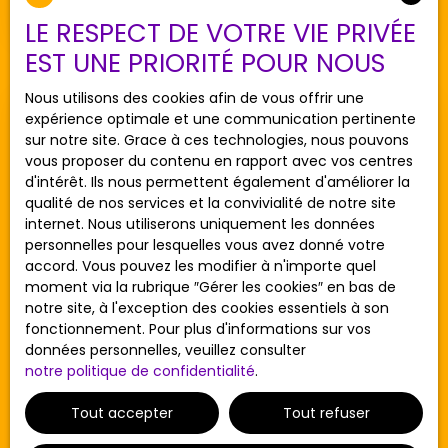
GERARD en exclusivité chez JENNIFER & JEROME ===
PROCHE GARE === A proximité des commodités,
LE RESPECT DE VOTRE VIE PRIVÉE
maison des années 1990 de type 6/7 pièces de
EST UNE PRIORITÉ POUR NOUS
133m². Au rez de chaussé, vous trouverez entrée,
wc, cuisine américaine aménagée et équipée,
Nous utilisons des cookies afin de vous offrir une
séjour double de 31m² ouvert sur jardin avec
expérience optimale et une communication pertinente
Vendu
terrasse. Au 1er étage , 4 chambres (dont une
sur notre site. Grace à ces technologies, nous pouvons
suite parentale), salle de bains, wc. Au dernier
vous proposer du contenu en rapport avec vos centres
étage des combles aménagés de 28m² pouvant
d'intérêt. Ils nous permettent également d'améliorer la
servir de chambre, salle de jeux, bureau... Les +:
qualité de nos services et la convivialité de notre site
bon état, proche gare et centre ville, au calme,
internet. Nous utiliserons uniquement les données
garage de 16m². Idéal pour une famille. DEPECHEZ-
personnelles pour lesquelles vous avez donné votre
VOUS!!!
accord. Vous pouvez les modifier à n'importe quel
moment via la rubrique ″Gérer les cookies″ en bas de
Vendu
notre site, à l'exception des cookies essentiels à son
fonctionnement. Pour plus d'informations sur vos
données personnelles, veuillez consulter
notre politique de confidentialité
.
'RICO' Maison Deuil-la-barre 3 pièce(s)
55.62 m2
Tout accepter
Tout refuser
3
pièces
57.63
m²
Deuil-la-Barre 95170