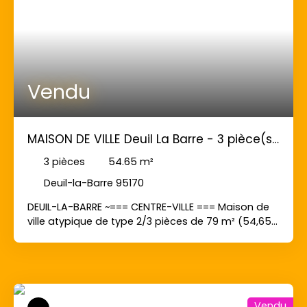
Vendu
MAISON DE VILLE Deuil La Barre - 3 pièce(s)
- 79 m2
3
pièces
54.65
m²
Deuil-la-Barre 95170
DEUIL-LA-BARRE ~=== CENTRE-VILLE === Maison de
ville atypique de type 2/3 pièces de 79 m² (54,65
loi carrez) entièrement rénovée comprenant au
rdc: entrée avec placards, cuisine indépendante
dinatoire aménagée et équipée, séjour. A 1er
étage: grande chambre, bureau/chambre
d'enfant, salle d'eau avec wc. Combles
Vendu