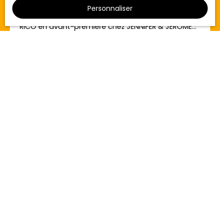
Personnaliser
VISITE VIRTUELLE DISPONIBLE ! Nous vous présentons
RICO en avant-première chez JENNIFER & JEROME
===DEUIL-LA-BARRE=== Entre les gares d'Ormesson
et d'Epinay-Villetaneuse. Maison mitoyenne de
type 3 pièces dans quartier pavillonnaire
comprenant: - Au rez de chaussée: séjour, cuisine,
salle d'eau avec wc et véranda - Au 1er étage: wc,
2 chambres en enfilades - Combles brut
aménageable - Dépendance et jardin. Travaux à
prévoir, idéal 1er acquisition. AU PLUS RAPIDE !!!