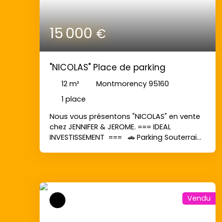
15 000
€
"NICOLAS" Place de parking
12
m²
Montmorency 95160
1
place
Nous vous présentons "NICOLAS" en vente
chez JENNIFER & JEROME. === IDEAL
INVESTISSEMENT === 🚗 Parking Souterrain
Luxueux - Un Écrin de Sérénité et de
Prestige Découvrez un espace de
stationnement raffiné, alliant élégance et
fonctionnalité, au cœur d'un
environnement sécurisé et prestigieux.
Vendu
🌟 Un Havre de Paix pour Votre Véhicule
Imaginez un
espace de stationnement
où
chaque détail est pensé pour votre