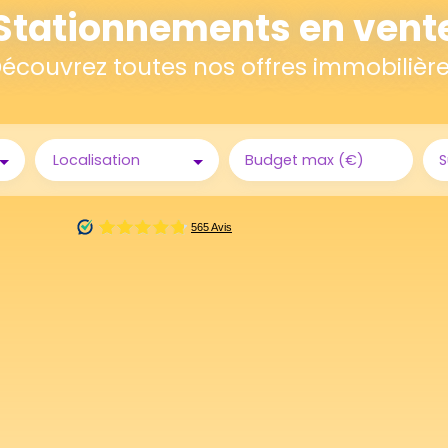
Stationnements en vent
écouvrez toutes nos offres immobilièr
Localisation
Budget max (€)
S