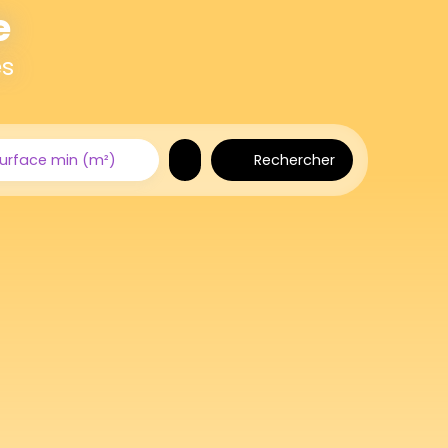
e
es
Rechercher
urface min (m²)