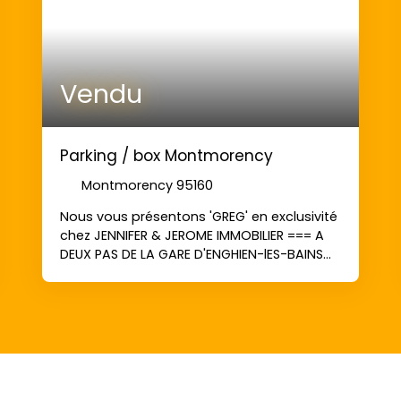
Vendu
Parking / box Montmorency
Montmorency 95160
Nous vous présentons 'GREG' en exclusivité
chez JENNIFER & JEROME IMMOBILIER === A
DEUX PAS DE LA GARE D'ENGHIEN-lES-BAINS
=== Dans résidence de standing 'VILLA
MURAT' situé au 121-123, avenue charles de
Gaulle : - Au sous-sol, une place de
parking sécurisée. A 5 minutes à pied de la
gare d'ENGHIEN-LES-BAINS. AU PLUS RAPIDE !!!