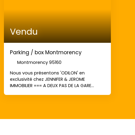
Vendu
Parking / box Montmorency
Montmorency 95160
Nous vous présentons 'ODILON' en
exclusivité chez JENNIFER & JEROME
IMMOBILIER === A DEUX PAS DE LA GARE
D'ENGHIEN-lES-BAINS === Dans résidence de
standing 'VILLA MURAT' situé au 121-123,
avenue charles de Gaulle : - Au sous-sol,
une double place de parking en enfilade
sécurisée et boxable. A 5 minutes à pied
de la gare d'ENGHIEN-LES-BAINS. AU PLUS
RAPIDE !!!