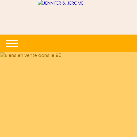
ACCUEIL
ACHETER
LOUER
ESTIMER
VENDRE
Être rappelé