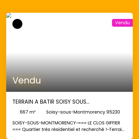
Vendu
Vendu
TERRAIN A BATIR SOISY SOUS
MONTMORENCY - 667 m2
667
m²
Soisy-sous-Montmorency 95230
SOISY-SOUS-MONTMORENCY~=== LE CLOS GIFFIER
=== Quartier très résidentiel et recherché !~Terrain
à bâtir d'environ 667 m² dans la zone UD du PLU