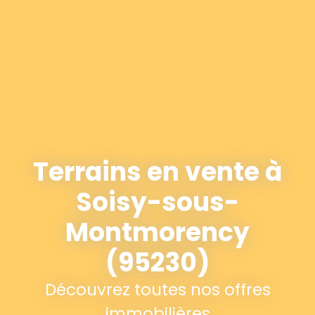
Terrains en vente à
Soisy-sous-
Montmorency
(95230)
Découvrez toutes nos offres
immobilières