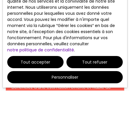
qualité de nos services et la convivialité de notre site
internet. Nous utiliserons uniquement les données
personnelles pour lesquelles vous avez donné votre
accord. Vous pouvez les modifier à n'importe quel
moment via la rubrique ″Gérer les cookies″ en bas de
notre site, à l'exception des cookies essentiels à son
fonctionnement. Pour plus d'informations sur vos
données personnelles, veuillez consulter
notre politique de confidentialité
.
Tout accepter
Tout refuser
Estimez sans frais
votre bien
Personnaliser
Bénéficiez d'une estimation offerte et fiable de
votre bien immobilier, réalisée par des
professionnels.
Adresse de votre bien