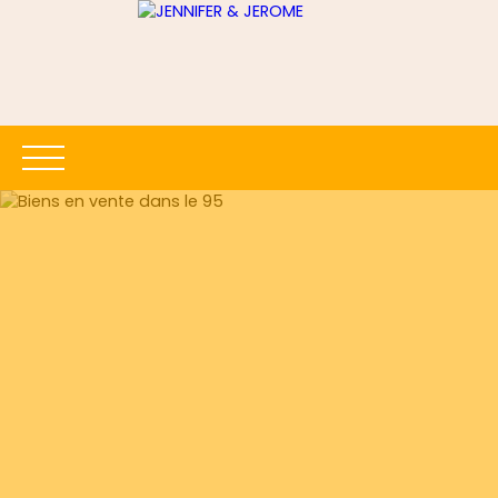
ACCUEIL
ACHETER
LOUER
ESTIMER
VENDRE
Être rappelé