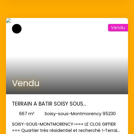
avce une emprise au sol d'environ 166 m².
Nombreuses possibilités !!!~A vos téléphones ...
Vendu
Vendu
TERRAIN A BATIR SOISY SOUS
MONTMORENCY - 667 m2
667
m²
Soisy-sous-Montmorency 95230
SOISY-SOUS-MONTMORENCY~=== LE CLOS GIFFIER
=== Quartier très résidentiel et recherché !~Terrain